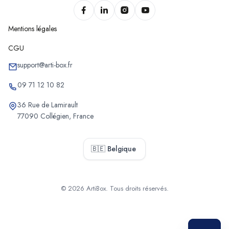
Chantiers de pompe à chaleur de Balen
Chantiers de pompe à chaleur d'Hoboken
Mentions légales
Chantiers de pompe à chaleur de Schoten
CGU
Chantiers de pompe à chaleur de Stabroek
Chantiers de pompe à chaleur de Puurs-Sint-Amands
support@arti-box.fr
Chantiers de pompe à chaleur de Sint-Katelijne-Waver
09 71 12 10 82
Chantiers de pompe à chaleur de Muizen
36 Rue de Lamirault
Chantiers de pompe à chaleur de Bonheiden
77090 Collégien, France
Chantiers de pompe à chaleur d'Heffen
Chantiers de pompe à chaleur de Willebroek
🇧🇪 Belgique
Chantiers de pompe à chaleur de Bornem
Chantiers de pompe à chaleur de Balen
Chantiers de pompe à chaleur de Poppel
© 2026 ArtiBox. Tous droits réservés.
Chantiers de pompe à chaleur de Westmalle
Sélectionner
Chantiers de pompe à chaleur de Westerlo