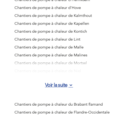
Chantiers de pompe à chaleur d'Hove
Chantiers de pompe à chaleur de Kalmthout
Chantiers de pompe à chaleur de Kapellen
Chantiers de pompe à chaleur de Kontich
Chantiers de pompe à chaleur de Lint
Chantiers de pompe à chaleur de Malle
Chantiers de pompe à chaleur de Malines
Chantiers de pompe à chaleur de Mortsel
Chantiers de pompe à chaleur de Niel
Chantiers de pompe à chaleur de Ranst
Voir la suite
Chantiers de pompe à chaleur de Rumst
Chantiers de pompe à chaleur de Schelle
Chantiers de pompe à chaleur de Schilde
Chantiers de pompe à chaleur du Brabant flamand
Chantiers de pompe à chaleur de Schoten
Chantiers de pompe à chaleur de Flandre-Occidentale