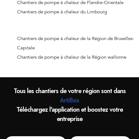
Chantiers de pompe à chaleur de Stabroek
Chantiers de pompe à chaleur de Flandre-Orientale
Chantiers de pompe à chaleur de Wijnegem
Chantiers de pompe à chaleur du Limbourg
Chantiers de pompe à chaleur de Wommelgem
Chantiers de pompe à chaleur de Wuustwezel
Chantiers de pompe à chaleur de Zandhoven
Chantiers de pompe à chaleur de la Région de Bruxelles-
Chantiers de pompe à chaleur de Zoersel
Capitale
Chantiers de pompe à chaleur de Zwijndrecht
Chantiers de pompe à chaleur de la Région wallonne
Chantiers de pompe à chaleur de Turnhout
Chantiers de pompe à chaleur d'Arendonk
Chantiers de pompe à chaleur de Baarle-Hertog
Tous les chantiers de votre région sont dans
Chantiers de pompe à chaleur de Beerse
ArtiBox
Chantiers de pompe à chaleur de Dessel
Téléchargez l'application et boostez votre
Chantiers de pompe à chaleur de Geel
entreprise
Chantiers de pompe à chaleur de Grobbendonk
Chantiers de pompe à chaleur d'Herentals