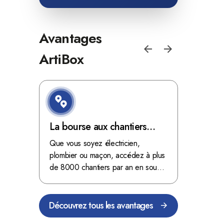
Avantages
ArtiBox
e de
La bourse aux chantiers
Optimis
d'ArtiBox Belgique, véritable
grâce au
'ordres
Que vous soyez électricien,
Fini les dé
 client de
mine d'or !
plombier ou maçon, accédez à plus
démarrer
stop aux de
passant
de 8000 chantiers par an en sous-
chantiers 
nts
traitance dans toute la Belgique.
signés aupr
Découvrez tous les avantages