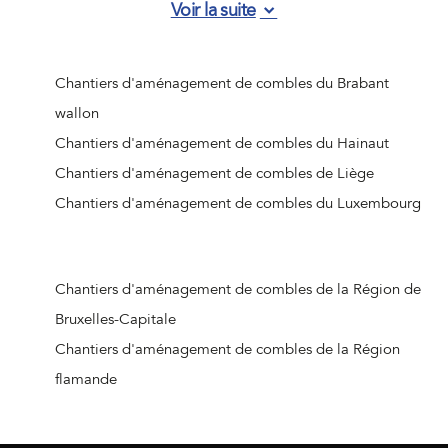
Voir la suite
Chantiers d'aménagement de combles d'Han-sur-Lesse
Chantiers d'aménagement de combles de Vresse-sur-
Semois
Chantiers d'aménagement de combles du Brabant
Chantiers d'aménagement de combles de Wépion
wallon
Chantiers d'aménagement de combles de Barvaux
Chantiers d'aménagement de combles du Hainaut
Chantiers d'aménagement de combles de Viroinval
Chantiers d'aménagement de combles de Liège
Chantiers d'aménagement de combles de Naninne
Chantiers d'aménagement de combles du Luxembourg
Chantiers d'aménagement de combles de Doische
Chantiers d'aménagement de combles de Bièvre
Chantiers d'aménagement de combles d'Houyet
Chantiers d'aménagement de combles de la Région de
Chantiers d'aménagement de combles d'Hastière
Bruxelles-Capitale
Chantiers d'aménagement de combles d'Anhée
Chantiers d'aménagement de combles de la Région
Chantiers d'aménagement de combles de Namur
flamande
(Jambes)
Chantiers d'aménagement de combles de Wierde