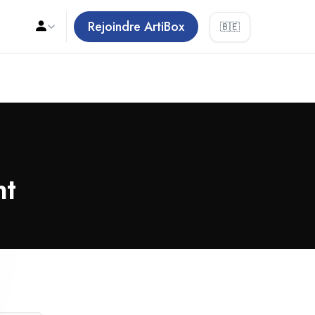
Rejoindre ArtiBox
🇧🇪
nt