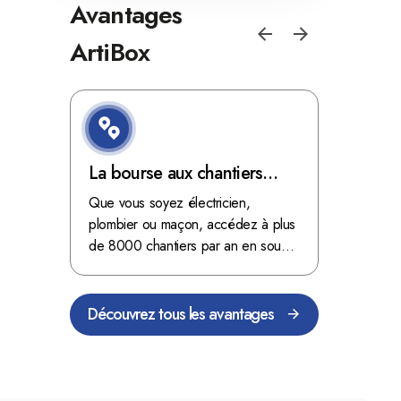
Avantages
ArtiBox
e de
La bourse aux chantiers
Optimis
d'ArtiBox Belgique, véritable
grâce au
'ordres
Que vous soyez électricien,
Fini les dé
 client de
mine d'or !
plombier ou maçon, accédez à plus
démarrer
stop aux de
passant
de 8000 chantiers par an en sous-
chantiers 
nts
traitance dans toute la Belgique.
signés aupr
Découvrez tous les avantages