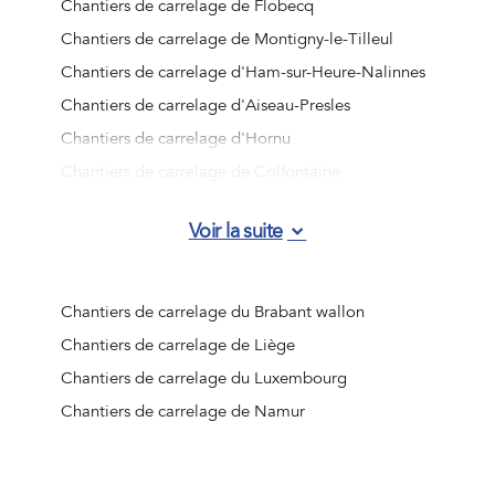
Chantiers de carrelage de Flobecq
Chantiers de carrelage de Montigny-le-Tilleul
Chantiers de carrelage d'Ham-sur-Heure-Nalinnes
Chantiers de carrelage d'Aiseau-Presles
Chantiers de carrelage d'Hornu
Chantiers de carrelage de Colfontaine
Chantiers de carrelage de Bernissart
Voir la suite
Chantiers de carrelage d'Honnelles
Chantiers de carrelage de Deux-Acren
Chantiers de carrelage d'Ellezelles
Chantiers de carrelage du Brabant wallon
Chantiers de carrelage de Courcelles
Chantiers de carrelage de Liège
Chantiers de carrelage de Mainvault
Chantiers de carrelage du Luxembourg
Chantiers de carrelage d'Ellezelles
Chantiers de carrelage de Namur
Chantiers de carrelage de Les Bons Villers
Chantiers de carrelage d'Angre