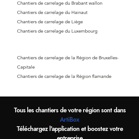
Chantiers de carrelage de Barvaux
Chantiers de carrelage du Brabant wallon
Chantiers de carrelage de Viroinval
Chantiers de carrelage du Hainaut
Chantiers de carrelage de Naninne
Chantiers de carrelage de Liège
Chantiers de carrelage de Doische
Chantiers de carrelage du Luxembourg
Chantiers de carrelage de Bièvre
Chantiers de carrelage d'Houyet
Chantiers de carrelage d'Hastière
Chantiers de carrelage de la Région de Bruxelles-
Chantiers de carrelage d'Anhée
Capitale
Chantiers de carrelage de Namur (Jambes)
Chantiers de carrelage de la Région flamande
Chantiers de carrelage de Wierde
Chantiers de carrelage de Gedinne
Chantiers de carrelage d'Han-sur-Lesse
Tous les chantiers de votre région sont dans
Chantiers de carrelage de Vresse-sur-Semois
ArtiBox
Chantiers de carrelage de Profondeville
Téléchargez l'application et boostez votre
Chantiers de carrelage de Yvoir
entreprise