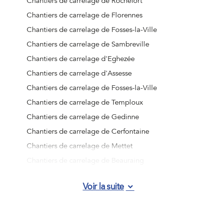
Chantiers de carrelage de Rochefort
Chantiers de carrelage de Florennes
Chantiers de carrelage de Fosses-la-Ville
Chantiers de carrelage de Sambreville
Chantiers de carrelage d'Eghezée
Chantiers de carrelage d'Assesse
Chantiers de carrelage de Fosses-la-Ville
Chantiers de carrelage de Temploux
Chantiers de carrelage de Gedinne
Chantiers de carrelage de Cerfontaine
Chantiers de carrelage de Mettet
Chantiers de carrelage de Beauraing
Chantiers de carrelage d'Han-sur-Lesse
Voir la suite
Chantiers de carrelage de Vresse-sur-Semois
Chantiers de carrelage de Wépion