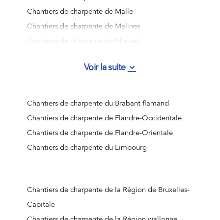
Chantiers de charpente de Malle
Chantiers de charpente de Malines
Chantiers de charpente de Mortsel
Chantiers de charpente de Ranst
Voir la suite
Chantiers de charpente de Rumst
Chantiers de charpente de Schelle
Chantiers de charpente de Schilde
Chantiers de charpente du Brabant flamand
Chantiers de charpente de Schoten
Chantiers de charpente de Flandre-Occidentale
Chantiers de charpente de Stabroek
Chantiers de charpente de Flandre-Orientale
Chantiers de charpente de Wijnegem
Chantiers de charpente du Limbourg
Chantiers de charpente de Wommelgem
Chantiers de charpente de Wuustwezel
Chantiers de charpente de Zandhoven
Chantiers de charpente de la Région de Bruxelles-
Chantiers de charpente de Zoersel
Capitale
Chantiers de charpente de Zwijndrecht
Chantiers de charpente de la Région wallonne