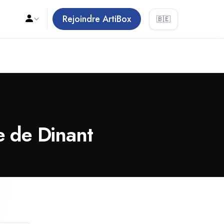
Rejoindre ArtiBox
🇧🇪
e de Dinant