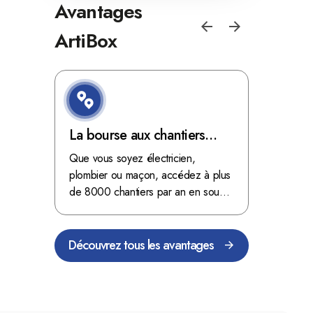
Avantages
ArtiBox
e de
La bourse aux chantiers
Optimis
d'ArtiBox Belgique, véritable
grâce au
'ordres
Que vous soyez électricien,
Fini les dé
 client de
mine d'or !
plombier ou maçon, accédez à plus
démarrer
stop aux de
passant
de 8000 chantiers par an en sous-
chantiers 
nts
traitance dans toute la Belgique.
signés aupr
Découvrez tous les avantages