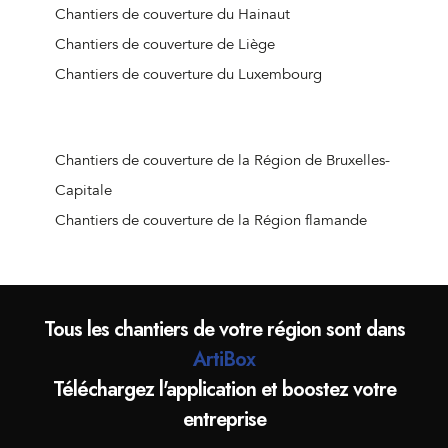
Chantiers de couverture de Viroinval
Chantiers de couverture du Hainaut
Chantiers de couverture de Naninne
Chantiers de couverture de Liège
Chantiers de couverture de Doische
Chantiers de couverture du Luxembourg
Chantiers de couverture de Bièvre
Chantiers de couverture d'Houyet
Chantiers de couverture d'Hastière
Chantiers de couverture de la Région de Bruxelles-
Chantiers de couverture d'Anhée
Capitale
Chantiers de couverture de Namur (Jambes)
Chantiers de couverture de la Région flamande
Chantiers de couverture de Wierde
Chantiers de couverture de Gedinne
Chantiers de couverture d'Han-sur-Lesse
Tous les chantiers de votre région sont dans
Chantiers de couverture de Vresse-sur-Semois
ArtiBox
Chantiers de couverture de Profondeville
Téléchargez l'application et boostez votre
Chantiers de couverture de Yvoir
entreprise
Chantiers de couverture de Ciergnon