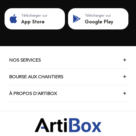
Chantiers de couverture de Froidchapelle
Chantiers de couverture de Sombreffe
Télécharger sur
Télécharger sur
Chantiers de couverture de Viroinval
App Store
Google Play
Chantiers de couverture de Beauraing
Chantiers de couverture d'Anhée
Chantiers de couverture de Floreffe
Chantiers de couverture de Couvin
NOS SERVICES
Chantiers de couverture de Vencimont
BOURSE AUX CHANTIERS
À PROPOS D'ARTIBOX