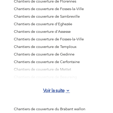
Chantiers de couverture de Florennes
Chantiers de couverture de Fosses-la-Ville
Chantiers de couverture de Sambreville
Chantiers de couverture d'Eghezée
Chantiers de couverture d'Assesse
Chantiers de couverture de Fosses-la-Ville
Chantiers de couverture de Temploux
Chantiers de couverture de Gedinne
Chantiers de couverture de Cerfontaine
Chantiers de couverture de Mettet
Chantiers de couverture de Beauraing
Chantiers de couverture d'Han-sur-Lesse
Voir la suite
Chantiers de couverture de Vresse-sur-Semois
Chantiers de couverture de Wépion
Chantiers de couverture de Barvaux
Chantiers de couverture du Brabant wallon