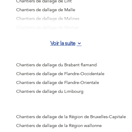
Chantiers de dallage de Lint
Chantiers de dallage de Malle
Chantiers de dallage de Malines
Chantiers de dallage de Mortsel
Chantiers de dallage de Niel
Voir la suite
Chantiers de dallage de Rumst
Chantiers de dallage de Schelle
Chantiers de dallage de Schilde
Chantiers de dallage du Brabant flamand
Chantiers de dallage de Schoten
Chantiers de dallage de Flandre-Occidentale
Chantiers de dallage de Stabroek
Chantiers de dallage de Flandre-Orientale
Chantiers de dallage de Wijnegem
Chantiers de dallage du Limbourg
Chantiers de dallage de Wommelgem
Chantiers de dallage de Wuustwezel
Chantiers de dallage de Zandhoven
Chantiers de dallage de la Région de Bruxelles-Capitale
Chantiers de dallage de Zoersel
Chantiers de dallage de la Région wallonne