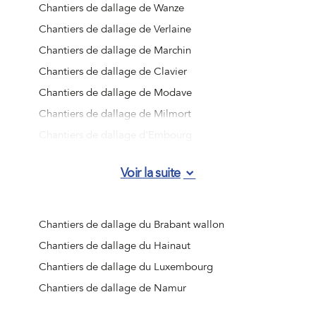
Chantiers de dallage de Wanze
Chantiers de dallage de Verlaine
Chantiers de dallage de Marchin
Chantiers de dallage de Clavier
Chantiers de dallage de Modave
Chantiers de dallage de Milmort
Chantiers de dallage d'Embourg
Chantiers de dallage d'Angleur
Voir la suite
Chantiers de dallage de Jemeppe-sur-Meuse
Chantiers de dallage d'Ougrée
Chantiers de dallage de Vottem
Chantiers de dallage du Brabant wallon
Chantiers de dallage de Nandrin
Chantiers de dallage du Hainaut
Chantiers de dallage de Liège (Jupille-sur-Meuse)
Chantiers de dallage du Luxembourg
Chantiers de dallage de Beaufays
Chantiers de dallage de Namur
Chantiers de dallage d'Ouffet