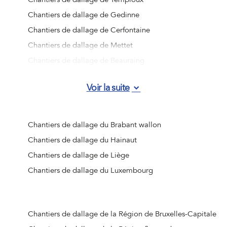
Chantiers de dallage de Gedinne
Chantiers de dallage de Cerfontaine
Chantiers de dallage de Mettet
Chantiers de dallage de Beauraing
Chantiers de dallage d'Han-sur-Lesse
Voir la suite
Chantiers de dallage de Vresse-sur-Semois
Chantiers de dallage de Wépion
Chantiers de dallage de Barvaux
Chantiers de dallage du Brabant wallon
Chantiers de dallage de Viroinval
Chantiers de dallage du Hainaut
Chantiers de dallage de Naninne
Chantiers de dallage de Liège
Chantiers de dallage de Doische
Chantiers de dallage du Luxembourg
Chantiers de dallage de Bièvre
Chantiers de dallage d'Houyet
Chantiers de dallage d'Hastière
Chantiers de dallage de la Région de Bruxelles-Capitale