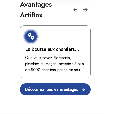
Avantages
ArtiBox
e de
La bourse aux chantiers
Optimis
d'ArtiBox Belgique, véritable
grâce au
'ordres
Que vous soyez électricien,
Fini les dé
 client de
mine d'or !
plombier ou maçon, accédez à plus
démarrer
stop aux de
passant
de 8000 chantiers par an en sous-
chantiers 
nts
traitance dans toute la Belgique.
signés aupr
Découvrez tous les avantages