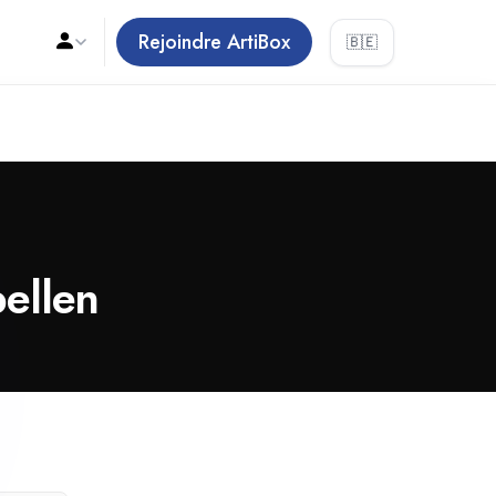
Rejoindre ArtiBox
🇧🇪
pellen