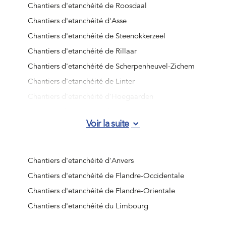
Chantiers d'etanchéité de Roosdaal
Chantiers d'etanchéité d'Asse
Chantiers d'etanchéité de Steenokkerzeel
Chantiers d'etanchéité de Rillaar
Chantiers d'etanchéité de Scherpenheuvel-Zichem
Chantiers d'etanchéité de Linter
Chantiers d'etanchéité d'Hoegaarden
Chantiers d'etanchéité de Sint-Truiden
Voir la suite
Chantiers d'etanchéité de Tervuren
Chantiers d'etanchéité de Relegem
Chantiers d'etanchéité de Wolvertem
Chantiers d'etanchéité d'Anvers
Chantiers d'etanchéité de Rillaar
Chantiers d'etanchéité de Flandre-Occidentale
Chantiers d'etanchéité de Kampenhout
Chantiers d'etanchéité de Flandre-Orientale
Chantiers d'etanchéité d'Huizingen
Chantiers d'etanchéité du Limbourg
Chantiers d'etanchéité d'Everberg