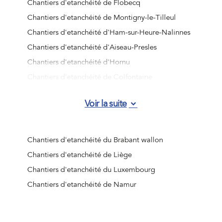
Chantiers d'etanchéité de Flobecq
Chantiers d'etanchéité de Montigny-le-Tilleul
Chantiers d'etanchéité d'Ham-sur-Heure-Nalinnes
Chantiers d'etanchéité d'Aiseau-Presles
Chantiers d'etanchéité d'Hornu
Chantiers d'etanchéité de Colfontaine
Chantiers d'etanchéité de Bernissart
Voir la suite
Chantiers d'etanchéité d'Honnelles
Chantiers d'etanchéité de Deux-Acren
Chantiers d'etanchéité d'Ellezelles
Chantiers d'etanchéité du Brabant wallon
Chantiers d'etanchéité de Courcelles
Chantiers d'etanchéité de Liège
Chantiers d'etanchéité de Mainvault
Chantiers d'etanchéité du Luxembourg
Chantiers d'etanchéité d'Ellezelles
Chantiers d'etanchéité de Namur
Chantiers d'etanchéité de Les Bons Villers
Chantiers d'etanchéité d'Angre