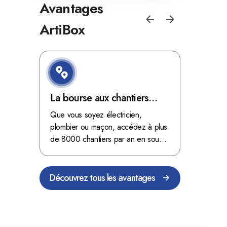
Avantages
ArtiBox
e de
La bourse aux chantiers
Optimis
d'ArtiBox Belgique, véritable
grâce au
'ordres
Que vous soyez électricien,
Fini les dé
 client de
mine d'or !
plombier ou maçon, accédez à plus
démarrer
stop aux de
passant
de 8000 chantiers par an en sous-
chantiers 
nts
traitance dans toute la Belgique.
signés aupr
Découvrez tous les avantages