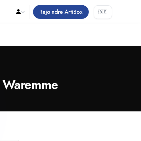
Rejoindre ArtiBox
🇧🇪
 de Waremme