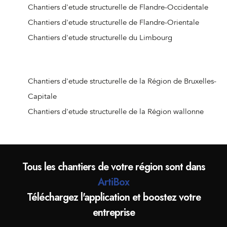
Chantiers d'etude structurelle de Rillaar
Chantiers d'etude structurelle de Flandre-Occidentale
Chantiers d'etude structurelle de Kampenhout
Chantiers d'etude structurelle de Flandre-Orientale
Chantiers d'etude structurelle d'Huizingen
Chantiers d'etude structurelle du Limbourg
Chantiers d'etude structurelle d'Everberg
Chantiers d'etude structurelle de Sint-Joris-Weert
Chantiers d'etude structurelle de Leefdaal
Chantiers d'etude structurelle de la Région de Bruxelles-
Chantiers d'etude structurelle de Lot
Capitale
Chantiers d'etude structurelle d'Affligem
Chantiers d'etude structurelle de la Région wallonne
Chantiers d'etude structurelle de Pepingen
Chantiers d'etude structurelle de Meerbeek
Chantiers d'etude structurelle de Roosdaal
Tous les chantiers de votre région sont dans
Chantiers d'etude structurelle d'Huldenberg
ArtiBox
Chantiers d'etude structurelle de Kapelle-op-den-Bos
Téléchargez l'application et boostez votre
Chantiers d'etude structurelle d'Herent
entreprise
Chantiers d'etude structurelle de Londerzeel