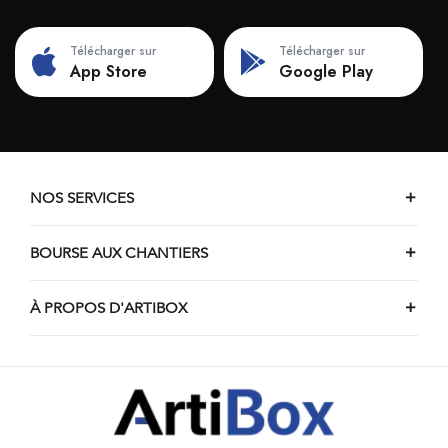
Chantiers d'etude structurelle d'Overijse
Chantiers d'etude structurelle de Lennik
Télécharger sur
Télécharger sur
Chantiers d'etude structurelle de Tervuren
App Store
Google Play
NOS SERVICES
BOURSE AUX CHANTIERS
À PROPOS D'ARTIBOX