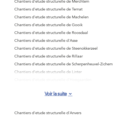
Chantiers d'etude structurelle de Merchtem
Chantiers d'etude structurelle de Ternat
Chantiers d'etude structurelle de Machelen
Chantiers d'etude structurelle de Gooik
Chantiers d'etude structurelle de Roosdaal
Chantiers d'etude structurelle d'Asse
Chantiers d'etude structurelle de Steenokkerzeel
Chantiers d'etude structurelle de Rillaar
Chantiers d'etude structurelle de Scherpenheuvel-Zichem
Chantiers d'etude structurelle de Linter
Chantiers d'etude structurelle d'Hoegaarden
Chantiers d'etude structurelle de Sint-Truiden
Voir la suite
Chantiers d'etude structurelle de Tervuren
Chantiers d'etude structurelle de Relegem
Chantiers d'etude structurelle de Wolvertem
Chantiers d'etude structurelle d'Anvers