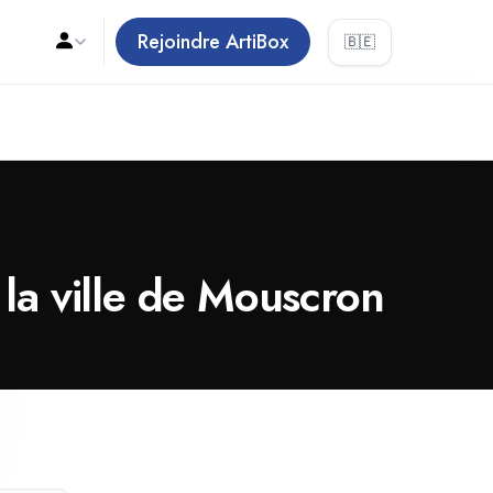
Rejoindre ArtiBox
🇧🇪
 la ville de Mouscron