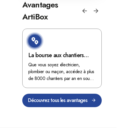
Avantages
ArtiBox
e de
La bourse aux chantiers
Optimis
d'ArtiBox Belgique, véritable
grâce au
'ordres
Que vous soyez électricien,
Fini les dé
 client de
mine d'or !
plombier ou maçon, accédez à plus
démarrer
stop aux de
passant
de 8000 chantiers par an en sous-
chantiers 
nts
traitance dans toute la Belgique.
signés aupr
Découvrez tous les avantages