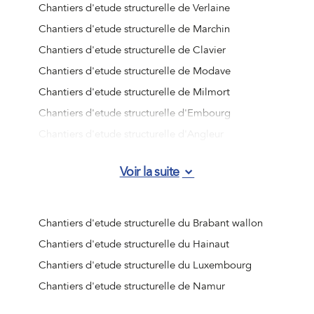
Chantiers d'etude structurelle de Verlaine
Chantiers d'etude structurelle de Marchin
Chantiers d'etude structurelle de Clavier
Chantiers d'etude structurelle de Modave
Chantiers d'etude structurelle de Milmort
Chantiers d'etude structurelle d'Embourg
Chantiers d'etude structurelle d'Angleur
Chantiers d'etude structurelle de Jemeppe-sur-Meuse
Voir la suite
Chantiers d'etude structurelle d'Ougrée
Chantiers d'etude structurelle de Vottem
Chantiers d'etude structurelle de Nandrin
Chantiers d'etude structurelle du Brabant wallon
Chantiers d'etude structurelle de Liège (Jupille-sur-
Chantiers d'etude structurelle du Hainaut
Meuse)
Chantiers d'etude structurelle du Luxembourg
Chantiers d'etude structurelle de Beaufays
Chantiers d'etude structurelle de Namur
Chantiers d'etude structurelle d'Ouffet