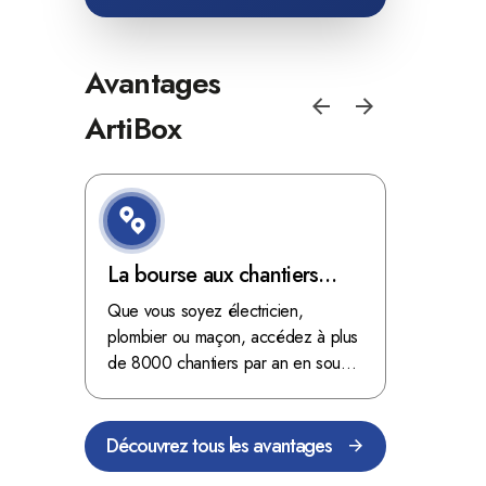
Avantages
ArtiBox
e de
La bourse aux chantiers
Optimis
d'ArtiBox Belgique, véritable
grâce au
'ordres
Que vous soyez électricien,
Fini les dé
 client de
mine d'or !
plombier ou maçon, accédez à plus
démarrer
stop aux de
passant
de 8000 chantiers par an en sous-
chantiers 
nts
traitance dans toute la Belgique.
signés aupr
Découvrez tous les avantages