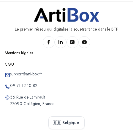
Chantiers d'isolation et aménagement de Burdinne
Chantiers d'isolation et aménagement de Nandrin
Chantiers d'isolation et aménagement d'Awans
Chantiers d'isolation et aménagement de Trois-Ponts
Le premier réseau qui digitalise la sous-traitance dans le BTP
Chantiers d'isolation et aménagement d'Héron
Mentions légales
CGU
support@arti-box.fr
09 71 12 10 82
36 Rue de Lamirault
77090 Collégien, France
🇧🇪 Belgique