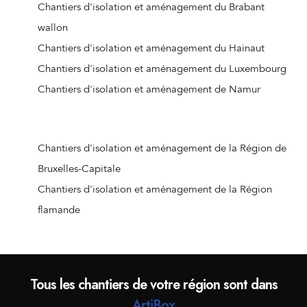
Chantiers d'isolation et aménagement d'Ougrée
Chantiers d'isolation et aménagement du Brabant
Chantiers d'isolation et aménagement de Vottem
wallon
Chantiers d'isolation et aménagement de Nandrin
Chantiers d'isolation et aménagement du Hainaut
Chantiers d'isolation et aménagement de Liège (Jupille-
Chantiers d'isolation et aménagement du Luxembourg
sur-Meuse)
Chantiers d'isolation et aménagement de Namur
Chantiers d'isolation et aménagement de Beaufays
Chantiers d'isolation et aménagement d'Ouffet
Chantiers d'isolation et aménagement d'Hognoul
Chantiers d'isolation et aménagement de la Région de
Chantiers d'isolation et aménagement de Jalhay
Bruxelles-Capitale
Chantiers d'isolation et aménagement de Crisnée
Chantiers d'isolation et aménagement de la Région
Chantiers d'isolation et aménagement de Remicourt
flamande
Chantiers d'isolation et aménagement de Donceel
Chantiers d'isolation et aménagement de Liège
(Angleur)
Tous les chantiers de votre région sont dans
Chantiers d'isolation et aménagement de Wanze
ArtiBox