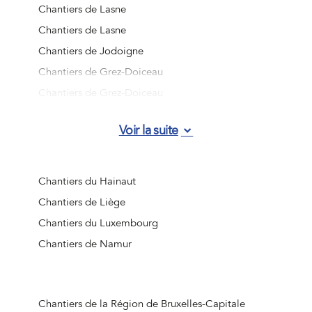
Chantiers de Lasne
Chantiers de Lasne
Chantiers de Jodoigne
Chantiers de Grez-Doiceau
Chantiers de Grez-Doiceau
Chantiers de Grez-Doiceau
Voir la suite
Chantiers de Grez-Doiceau
Chantiers de Chaumont-Gistoux
Chantiers de Chaumont-Gistoux
Chantiers du Hainaut
Chantiers de Chaumont-Gistoux
Chantiers de Liège
Chantiers de Chaumont-Gistoux
Chantiers du Luxembourg
Chantiers de Rebecq
Chantiers de Namur
Chantiers de Court-Saint-Etienne
Chantiers de Villers-la-Ville
Chantiers de Court-Saint-Etienne
Chantiers de la Région de Bruxelles-Capitale