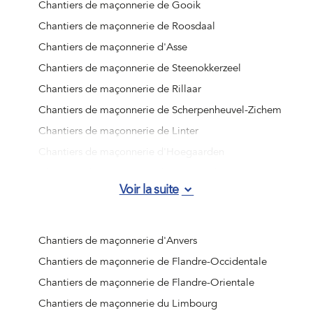
Chantiers de maçonnerie de Gooik
Chantiers de maçonnerie de Roosdaal
Chantiers de maçonnerie d'Asse
Chantiers de maçonnerie de Steenokkerzeel
Chantiers de maçonnerie de Rillaar
Chantiers de maçonnerie de Scherpenheuvel-Zichem
Chantiers de maçonnerie de Linter
Chantiers de maçonnerie d'Hoegaarden
Chantiers de maçonnerie de Sint-Truiden
Voir la suite
Chantiers de maçonnerie de Tervuren
Chantiers de maçonnerie de Relegem
Chantiers de maçonnerie de Wolvertem
Chantiers de maçonnerie d'Anvers
Chantiers de maçonnerie de Rillaar
Chantiers de maçonnerie de Flandre-Occidentale
Chantiers de maçonnerie de Kampenhout
Chantiers de maçonnerie de Flandre-Orientale
Chantiers de maçonnerie d'Huizingen
Chantiers de maçonnerie du Limbourg