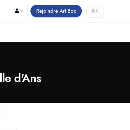
Rejoindre ArtiBox
🇧🇪
lle d'Ans