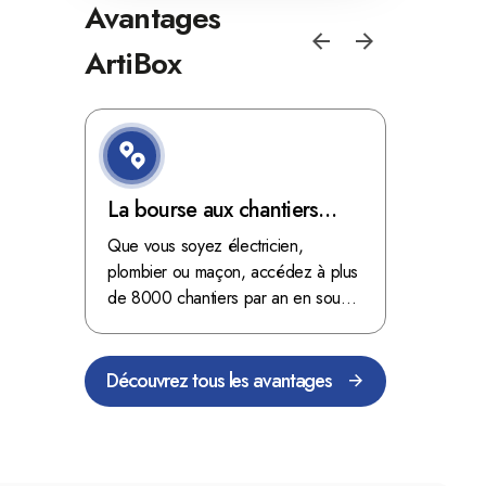
Avantages
ArtiBox
e de
La bourse aux chantiers
Optimis
d'ArtiBox Belgique, véritable
grâce au
'ordres
Que vous soyez électricien,
Fini les dé
 client de
mine d'or !
plombier ou maçon, accédez à plus
démarrer
stop aux de
passant
de 8000 chantiers par an en sous-
chantiers 
nts
traitance dans toute la Belgique.
signés aupr
Découvrez tous les avantages