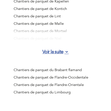
Chantiers de parquet de Kapellen
Chantiers de parquet de Kontich
Chantiers de parquet de Lint
Chantiers de parquet de Malle
Chantiers de parquet de Mortsel
Chantiers de parquet de Niel
Chantiers de parquet de Ranst
Voir la suite
Chantiers de parquet de Rumst
Chantiers de parquet de Schelle
Chantiers de parquet de Schilde
Chantiers de parquet du Brabant flamand
Chantiers de parquet de Schoten
Chantiers de parquet de Flandre-Occidentale
Chantiers de parquet de Stabroek
Chantiers de parquet de Flandre-Orientale
Chantiers de parquet de Wijnegem
Chantiers de parquet du Limbourg
Chantiers de parquet de Wommelgem
Chantiers de parquet de Wuustwezel