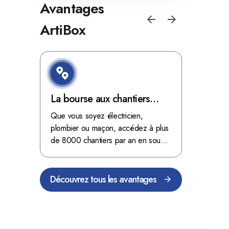
Avantages
ArtiBox
e de
La bourse aux chantiers
Optimis
d'ArtiBox Belgique, véritable
grâce au
'ordres
Que vous soyez électricien,
Fini les dé
 client de
mine d'or !
plombier ou maçon, accédez à plus
démarrer
stop aux de
passant
de 8000 chantiers par an en sous-
chantiers 
nts
traitance dans toute la Belgique.
signés aupr
Découvrez tous les avantages