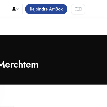
Rejoindre ArtiBox
🇧🇪
e Merchtem