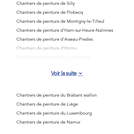
Chantiers de peinture de Silly
Chantiers de peinture de Flobecq
Chantiers de peinture de Montigny-le-Tilleul
Chantiers de peinture d'Ham-sur-Heure-Nalinnes
Chantiers de peinture d'Aiseau-Presles
Chantiers de peinture d'Hornu
Chantiers de peinture de Colfontaine
Chantiers de peinture de Bernissart
Voir la suite
Chantiers de peinture d'Honnelles
Chantiers de peinture de Deux-Acren
Chantiers de peinture d'Ellezelles
Chantiers de peinture du Brabant wallon
Chantiers de peinture de Courcelles
Chantiers de peinture de Liège
Chantiers de peinture de Mainvault
Chantiers de peinture du Luxembourg
Chantiers de peinture d'Ellezelles
Chantiers de peinture de Namur
Chantiers de peinture de Les Bons Villers