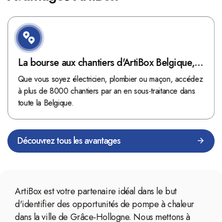
La bourse aux chantiers d'ArtiBox Belgique,
véritable mine d'or !
Que vous soyez électricien, plombier ou maçon, accédez
à plus de 8000 chantiers par an en sous-traitance dans
toute la Belgique.
Découvrez tous les avantages
ArtiBox est votre partenaire idéal dans le but
d'identifier des opportunités de pompe à chaleur
dans la ville de Grâce-Hollogne. Nous mettons à