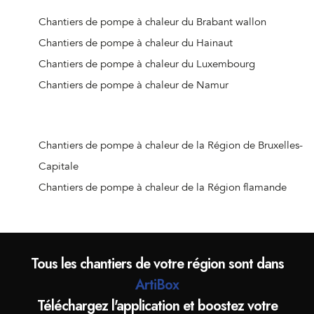
Chantiers de pompe à chaleur de Nandrin
Chantiers de pompe à chaleur du Brabant wallon
Chantiers de pompe à chaleur de Liège (Jupille-sur-
Chantiers de pompe à chaleur du Hainaut
Meuse)
Chantiers de pompe à chaleur du Luxembourg
Chantiers de pompe à chaleur de Beaufays
Chantiers de pompe à chaleur de Namur
Chantiers de pompe à chaleur d'Ouffet
Chantiers de pompe à chaleur d'Hognoul
Chantiers de pompe à chaleur de Jalhay
Chantiers de pompe à chaleur de la Région de Bruxelles-
Chantiers de pompe à chaleur de Crisnée
Capitale
Chantiers de pompe à chaleur de Remicourt
Chantiers de pompe à chaleur de la Région flamande
Chantiers de pompe à chaleur de Donceel
Chantiers de pompe à chaleur de Liège (Angleur)
Chantiers de pompe à chaleur de Wanze
Tous les chantiers de votre région sont dans
Chantiers de pompe à chaleur d'Oreye
ArtiBox
Chantiers de pompe à chaleur d'Aywaille
Téléchargez l'application et boostez votre
Chantiers de pompe à chaleur d'Hannut