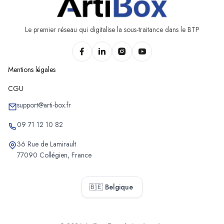
Chantiers de pompe à chaleur de Trois-Ponts
Chantiers de pompe à chaleur d'Héron
Le premier réseau qui digitalise la sous-traitance dans le BTP
Mentions légales
CGU
support@arti-box.fr
09 71 12 10 82
36 Rue de Lamirault
77090 Collégien, France
🇧🇪 Belgique