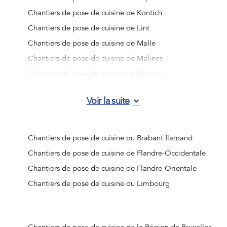
Chantiers de pose de cuisine de Kontich
Chantiers de pose de cuisine de Lint
Chantiers de pose de cuisine de Malle
Chantiers de pose de cuisine de Malines
Chantiers de pose de cuisine de Mortsel
Chantiers de pose de cuisine de Ranst
Voir la suite
Chantiers de pose de cuisine de Rumst
Chantiers de pose de cuisine de Schelle
Chantiers de pose de cuisine de Schilde
Chantiers de pose de cuisine du Brabant flamand
Chantiers de pose de cuisine de Schoten
Chantiers de pose de cuisine de Flandre-Occidentale
Chantiers de pose de cuisine de Stabroek
Chantiers de pose de cuisine de Flandre-Orientale
Chantiers de pose de cuisine de Wijnegem
Chantiers de pose de cuisine du Limbourg
Chantiers de pose de cuisine de Wommelgem
Chantiers de pose de cuisine de Wuustwezel
Chantiers de pose de cuisine de Zandhoven