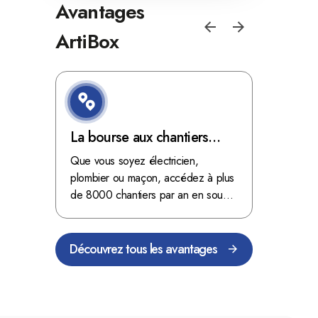
Avantages
ArtiBox
e de
La bourse aux chantiers
Optimis
d'ArtiBox Belgique, véritable
grâce au
'ordres
Que vous soyez électricien,
Fini les dé
 client de
mine d'or !
plombier ou maçon, accédez à plus
démarrer
stop aux de
passant
de 8000 chantiers par an en sous-
chantiers 
nts
traitance dans toute la Belgique.
signés aupr
Découvrez tous les avantages