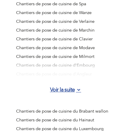
Chantiers de pose de cuisine de Spa
Chantiers de pose de cuisine de Wanze
Chantiers de pose de cuisine de Verlaine
Chantiers de pose de cuisine de Marchin
Chantiers de pose de cuisine de Clavier
Chantiers de pose de cuisine de Modave
Chantiers de pose de cuisine de Milmort
Chantiers de pose de cuisine d'Embourg
Chantiers de pose de cuisine d'Angleur
Chantiers de pose de cuisine de Jemeppe-sur-Meuse
Voir la suite
Chantiers de pose de cuisine d'Ougrée
Chantiers de pose de cuisine de Vottem
Chantiers de pose de cuisine de Nandrin
Chantiers de pose de cuisine du Brabant wallon
Chantiers de pose de cuisine de Liège (Jupille-sur-
Chantiers de pose de cuisine du Hainaut
Meuse)
Chantiers de pose de cuisine du Luxembourg