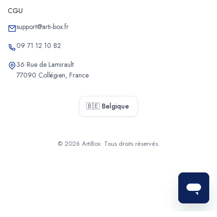
CGU
Chantiers de pose de dressing de Stabroek
Chantiers de pose de dressing de Puurs-Sint-Amands
support@arti-box.fr
Chantiers de pose de dressing de Sint-Katelijne-Waver
09 71 12 10 82
Chantiers de pose de dressing de Muizen
36 Rue de Lamirault
Chantiers de pose de dressing de Bonheiden
77090 Collégien, France
Chantiers de pose de dressing d'Heffen
Chantiers de pose de dressing de Willebroek
🇧🇪 Belgique
Chantiers de pose de dressing de Bornem
Chantiers de pose de dressing de Balen
Chantiers de pose de dressing de Poppel
© 2026 ArtiBox. Tous droits réservés.
Chantiers de pose de dressing de Westmalle
Sélectionner
Chantiers de pose de dressing de Westerlo
Chantiers de pose de dressing de Laakdal
Chantiers de pose de dressing de Sint-Job-in-'t-Goor
Chantiers de pose de dressing de Sint-Amands