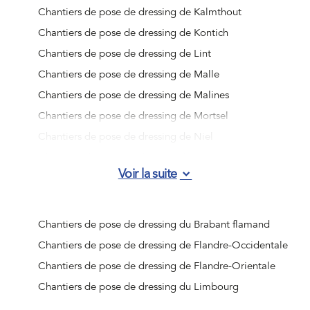
Chantiers de pose de dressing de Kalmthout
Chantiers de pose de dressing de Kontich
Chantiers de pose de dressing de Lint
Chantiers de pose de dressing de Malle
Chantiers de pose de dressing de Malines
Chantiers de pose de dressing de Mortsel
Chantiers de pose de dressing de Niel
Chantiers de pose de dressing de Ranst
Voir la suite
Chantiers de pose de dressing de Rumst
Chantiers de pose de dressing de Schelle
Chantiers de pose de dressing de Schilde
Chantiers de pose de dressing du Brabant flamand
Chantiers de pose de dressing de Schoten
Chantiers de pose de dressing de Flandre-Occidentale
Chantiers de pose de dressing de Stabroek
Chantiers de pose de dressing de Flandre-Orientale
Chantiers de pose de dressing de Wijnegem
Chantiers de pose de dressing du Limbourg
Chantiers de pose de dressing de Wommelgem