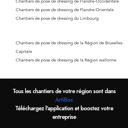
Chantiers de pose de dressing de Flandre-Occidentale
Chantiers de pose de dressing de Wolvertem
Chantiers de pose de dressing de Flandre-Orientale
Chantiers de pose de dressing de Rillaar
Chantiers de pose de dressing du Limbourg
Chantiers de pose de dressing d'Huizingen
Chantiers de pose de dressing d'Everberg
Chantiers de pose de dressing de Sint-Joris-Weert
Chantiers de pose de dressing de la Région de Bruxelles-
Chantiers de pose de dressing de Leefdaal
Capitale
Chantiers de pose de dressing de Lot
Chantiers de pose de dressing de la Région wallonne
Chantiers de pose de dressing d'Affligem
Chantiers de pose de dressing de Pepingen
Chantiers de pose de dressing de Meerbeek
Tous les chantiers de votre région sont dans
Chantiers de pose de dressing de Roosdaal
ArtiBox
Chantiers de pose de dressing d'Huldenberg
Téléchargez l'application et boostez votre
Chantiers de pose de dressing de Kapelle-op-den-Bos
entreprise
Chantiers de pose de dressing d'Herent
Chantiers de pose de dressing de Londerzeel