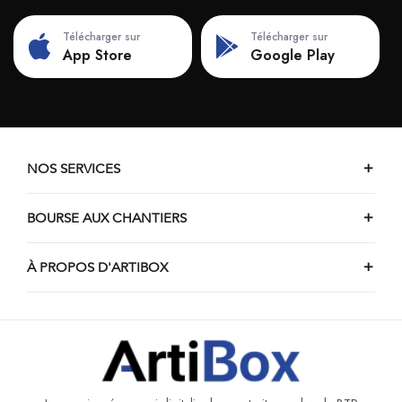
Chantiers de pose de dressing d'Overijse
Télécharger sur
Télécharger sur
Chantiers de pose de dressing de Lennik
App Store
Google Play
Chantiers de pose de dressing de Tervuren
NOS SERVICES
BOURSE AUX CHANTIERS
À PROPOS D'ARTIBOX