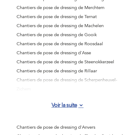
Chantiers de pose de dressing de Merchtem
Chantiers de pose de dressing de Ternat
Chantiers de pose de dressing de Machelen
Chantiers de pose de dressing de Gooik
Chantiers de pose de dressing de Roosdaal
Chantiers de pose de dressing d'Asse
Chantiers de pose de dressing de Steenokkerzeel
Chantiers de pose de dressing de Rillaar
Chantiers de pose de dressing de Scherpenheuvel-
Zichem
Chantiers de pose de dressing de Linter
Voir la suite
Chantiers de pose de dressing d'Hoegaarden
Chantiers de pose de dressing de Sint-Truiden
Chantiers de pose de dressing de Tervuren
Chantiers de pose de dressing d'Anvers
Chantiers de pose de dressing de Relegem