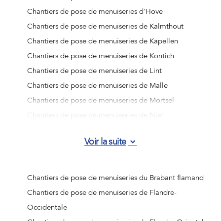
Chantiers de pose de menuiseries d'Hove
Chantiers de pose de menuiseries de Kalmthout
Chantiers de pose de menuiseries de Kapellen
Chantiers de pose de menuiseries de Kontich
Chantiers de pose de menuiseries de Lint
Chantiers de pose de menuiseries de Malle
Chantiers de pose de menuiseries de Mortsel
Chantiers de pose de menuiseries de Niel
Chantiers de pose de menuiseries de Ranst
Voir la suite
Chantiers de pose de menuiseries de Rumst
Chantiers de pose de menuiseries de Schelle
Chantiers de pose de menuiseries de Schilde
Chantiers de pose de menuiseries du Brabant flamand
Chantiers de pose de menuiseries de Schoten
Chantiers de pose de menuiseries de Flandre-
Chantiers de pose de menuiseries de Stabroek
Occidentale
Chantiers de pose de menuiseries de Wijnegem