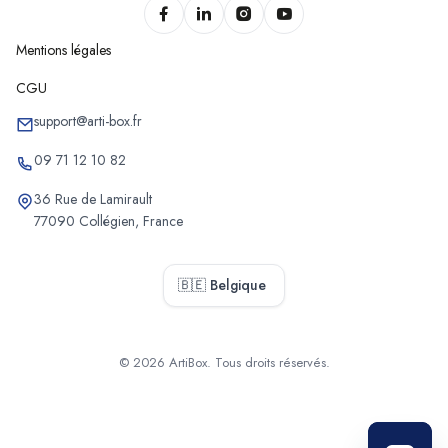
Chantiers de pose de menuiseries de Schoten
Mentions légales
Chantiers de pose de menuiseries de Stabroek
CGU
Chantiers de pose de menuiseries de Puurs-Sint-Amands
Chantiers de pose de menuiseries de Sint-Katelijne-
support@arti-box.fr
Waver
09 71 12 10 82
Chantiers de pose de menuiseries de Muizen
36 Rue de Lamirault
Chantiers de pose de menuiseries de Bonheiden
77090 Collégien, France
Chantiers de pose de menuiseries d'Heffen
Chantiers de pose de menuiseries de Willebroek
🇧🇪 Belgique
Chantiers de pose de menuiseries de Bornem
Chantiers de pose de menuiseries de Balen
Chantiers de pose de menuiseries de Poppel
© 2026 ArtiBox. Tous droits réservés.
Chantiers de pose de menuiseries de Westmalle
Sélectionner
Chantiers de pose de menuiseries de Westerlo