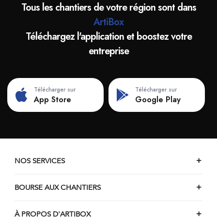
Tous les chantiers de votre région sont dans
Chantiers de pose de menuiseries d'Huldenberg
ArtiBox
Chantiers de pose de menuiseries de Kapelle-op-den-
Téléchargez l'application et boostez votre
Bos
entreprise
Chantiers de pose de menuiseries d'Herent
Chantiers de pose de menuiseries de Londerzeel
Chantiers de pose de menuiseries d'Overijse
Télécharger sur
Télécharger sur
Chantiers de pose de menuiseries de Lennik
App Store
Google Play
Chantiers de pose de menuiseries de Tervuren
NOS SERVICES
BOURSE AUX CHANTIERS
À PROPOS D'ARTIBOX