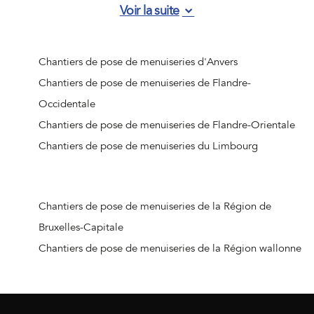
Voir la suite
Chantiers de pose de menuiseries d'Hoegaarden
Chantiers de pose de menuiseries de Sint-Truiden
Chantiers de pose de menuiseries de Tervuren
Chantiers de pose de menuiseries d'Anvers
Chantiers de pose de menuiseries de Relegem
Chantiers de pose de menuiseries de Flandre-
Chantiers de pose de menuiseries de Wolvertem
Occidentale
Chantiers de pose de menuiseries de Rillaar
Chantiers de pose de menuiseries de Flandre-Orientale
Chantiers de pose de menuiseries de Kampenhout
Chantiers de pose de menuiseries du Limbourg
Chantiers de pose de menuiseries d'Huizingen
Chantiers de pose de menuiseries d'Everberg
Chantiers de pose de menuiseries de Sint-Joris-Weert
Chantiers de pose de menuiseries de la Région de
Chantiers de pose de menuiseries de Leefdaal
Bruxelles-Capitale
Chantiers de pose de menuiseries de Lot
Chantiers de pose de menuiseries de la Région wallonne
Chantiers de pose de menuiseries d'Affligem
Chantiers de pose de menuiseries de Meerbeek
Chantiers de pose de menuiseries de Roosdaal