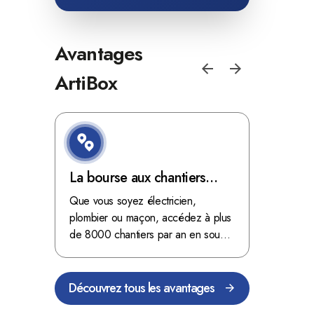
Avantages
ArtiBox
e de
La bourse aux chantiers
Optimis
d'ArtiBox Belgique, véritable
grâce au
'ordres
Que vous soyez électricien,
Fini les dé
 client de
mine d'or !
plombier ou maçon, accédez à plus
démarrer
stop aux de
passant
de 8000 chantiers par an en sous-
chantiers 
nts
traitance dans toute la Belgique.
signés aupr
Découvrez tous les avantages