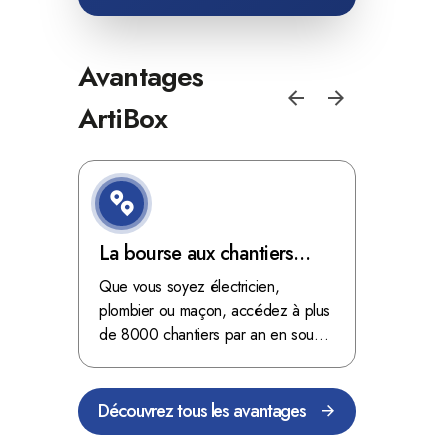
Avantages
ArtiBox
e de
La bourse aux chantiers
Optimis
d'ArtiBox Belgique, véritable
grâce au
'ordres
Que vous soyez électricien,
Fini les dé
 client de
mine d'or !
plombier ou maçon, accédez à plus
démarrer
stop aux de
passant
de 8000 chantiers par an en sous-
chantiers 
nts
traitance dans toute la Belgique.
signés aupr
Découvrez tous les avantages