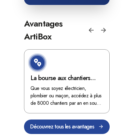
Avantages
ArtiBox
e de
La bourse aux chantiers
Optimis
d'ArtiBox Belgique, véritable
grâce au
'ordres
Que vous soyez électricien,
Fini les dé
 client de
mine d'or !
plombier ou maçon, accédez à plus
démarrer
stop aux de
passant
de 8000 chantiers par an en sous-
chantiers 
nts
traitance dans toute la Belgique.
signés aupr
Découvrez tous les avantages