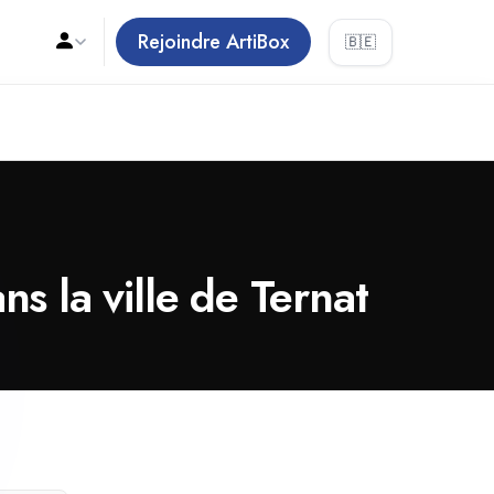
Rejoindre ArtiBox
🇧🇪
s la ville de Ternat