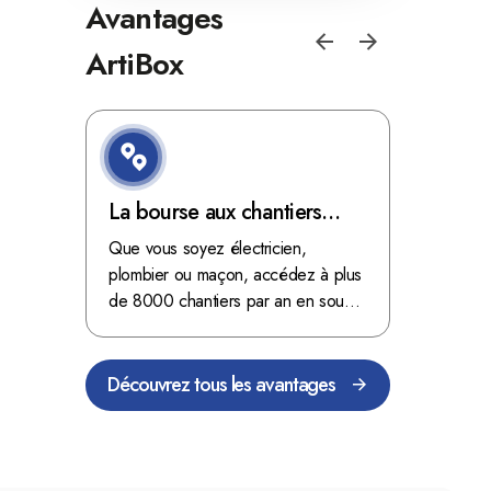
Avantages
ArtiBox
e de
La bourse aux chantiers
Optimis
d'ArtiBox Belgique, véritable
grâce au
'ordres
Que vous soyez électricien,
Fini les dé
 client de
mine d'or !
plombier ou maçon, accédez à plus
démarrer
stop aux de
passant
de 8000 chantiers par an en sous-
chantiers 
nts
traitance dans toute la Belgique.
signés aupr
Découvrez tous les avantages