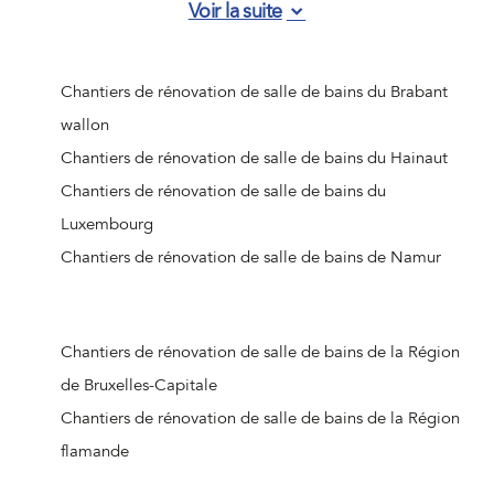
Voir la suite
Chantiers de rénovation de salle de bains de Jemeppe-
sur-Meuse
Chantiers de rénovation de salle de bains d'Ougrée
Chantiers de rénovation de salle de bains du Brabant
Chantiers de rénovation de salle de bains de Vottem
wallon
Chantiers de rénovation de salle de bains de Nandrin
Chantiers de rénovation de salle de bains du Hainaut
Chantiers de rénovation de salle de bains de Liège
Chantiers de rénovation de salle de bains du
(Jupille-sur-Meuse)
Luxembourg
Chantiers de rénovation de salle de bains de Beaufays
Chantiers de rénovation de salle de bains de Namur
Chantiers de rénovation de salle de bains d'Ouffet
Chantiers de rénovation de salle de bains d'Hognoul
Chantiers de rénovation de salle de bains de Jalhay
Chantiers de rénovation de salle de bains de la Région
Chantiers de rénovation de salle de bains de Crisnée
de Bruxelles-Capitale
Chantiers de rénovation de salle de bains de Remicourt
Chantiers de rénovation de salle de bains de la Région
Chantiers de rénovation de salle de bains de Donceel
flamande
Chantiers de rénovation de salle de bains de Liège