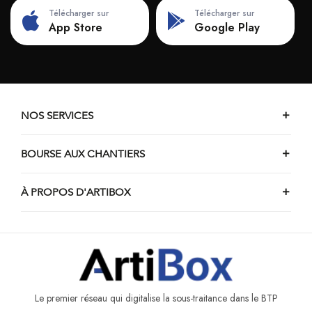
Chantiers de travaux de démolition de Sombreffe
Télécharger sur
Télécharger sur
Chantiers de travaux de démolition de Viroinval
App Store
Google Play
Chantiers de travaux de démolition de Beauraing
Chantiers de travaux de démolition d'Anhée
Chantiers de travaux de démolition de Floreffe
Chantiers de travaux de démolition de Couvin
NOS SERVICES
Chantiers de travaux de démolition de Vencimont
BOURSE AUX CHANTIERS
À PROPOS D'ARTIBOX
Le premier réseau qui digitalise la sous-traitance dans le BTP