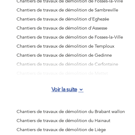
Chantiers de travaux de démolition de Fosses-la-Ville
Chantiers de travaux de démolition de Sambreville
Chantiers de travaux de démolition d'Eghezée
Chantiers de travaux de démolition d'Assesse
Chantiers de travaux de démolition de Fosses-la-Ville
Chantiers de travaux de démolition de Temploux
Chantiers de travaux de démolition de Gedinne
Chantiers de travaux de démolition de Cerfontaine
Chantiers de travaux de démolition de Mettet
Chantiers de travaux de démolition de Beauraing
Voir la suite
Chantiers de travaux de démolition d'Han-sur-Lesse
Chantiers de travaux de démolition de Vresse-sur-Semois
Chantiers de travaux de démolition de Wépion
Chantiers de travaux de démolition du Brabant wallon
Chantiers de travaux de démolition de Barvaux
Chantiers de travaux de démolition du Hainaut
Chantiers de travaux de démolition de Viroinval
Chantiers de travaux de démolition de Liège