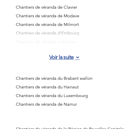
Chantiers de véranda de Clavier
Chantiers de véranda de Modave
Chantiers de véranda de Milmort
Chantiers de véranda d'Embourg
Chantiers de véranda d'Angleur
Chantiers de véranda de Jemeppe-sur-Meuse
Voir la suite
Chantiers de véranda d'Ougrée
Chantiers de véranda de Vottem
Chantiers de véranda de Nandrin
Chantiers de véranda du Brabant wallon
Chantiers de véranda de Liège (Jupille-sur-Meuse)
Chantiers de véranda du Hainaut
Chantiers de véranda de Beaufays
Chantiers de véranda du Luxembourg
Chantiers de véranda d'Ouffet
Chantiers de véranda de Namur
Chantiers de véranda d'Hognoul
Chantiers de véranda de Jalhay
Chantiers de véranda de Crisnée