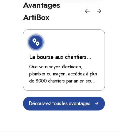
Avantages
ArtiBox
e de
La bourse aux chantiers
Optimis
d'ArtiBox Belgique, véritable
grâce au
'ordres
Que vous soyez électricien,
Fini les dé
 client de
mine d'or !
plombier ou maçon, accédez à plus
démarrer
stop aux de
passant
de 8000 chantiers par an en sous-
chantiers 
nts
traitance dans toute la Belgique.
signés aupr
Découvrez tous les avantages