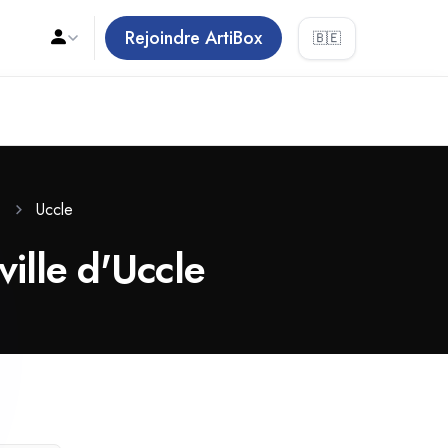
Rejoindre ArtiBox
🇧🇪
Uccle
ville d'Uccle