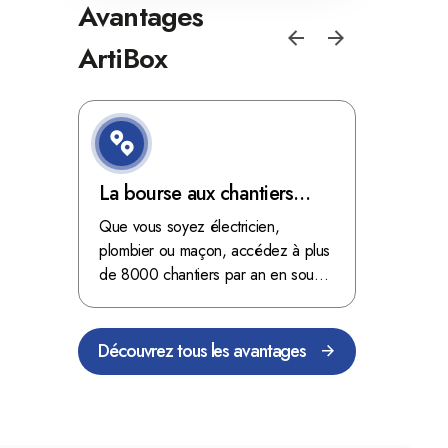
Avantages
ArtiBox
e de
La bourse aux chantiers
Optimis
d'ArtiBox Belgique, véritable
grâce au
'ordres
Que vous soyez électricien,
Fini les dé
 client de
mine d'or !
plombier ou maçon, accédez à plus
démarrer
stop aux de
passant
de 8000 chantiers par an en sous-
chantiers 
nts
traitance dans toute la Belgique.
signés aupr
Découvrez tous les avantages