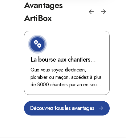
Avantages
ArtiBox
e de
La bourse aux chantiers
Optimis
d'ArtiBox Belgique, véritable
grâce au
'ordres
Que vous soyez électricien,
Fini les dé
 client de
mine d'or !
plombier ou maçon, accédez à plus
démarrer
stop aux de
passant
de 8000 chantiers par an en sous-
chantiers 
nts
traitance dans toute la Belgique.
signés aupr
Découvrez tous les avantages