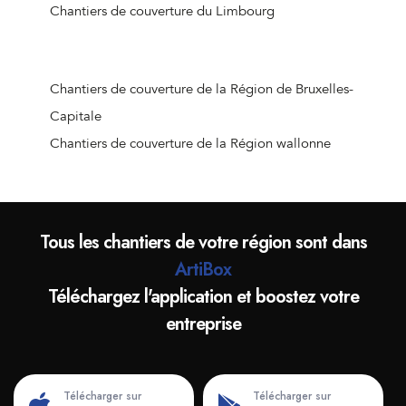
Chantiers de couverture de Wijnegem
Chantiers de couverture du Limbourg
Chantiers de couverture de Wommelgem
Chantiers de couverture de Wuustwezel
Chantiers de couverture de Zandhoven
Chantiers de couverture de la Région de Bruxelles-
Chantiers de couverture de Zoersel
Capitale
Chantiers de couverture de Zwijndrecht
Chantiers de couverture de la Région wallonne
Chantiers de couverture de Turnhout
Chantiers de couverture d'Arendonk
Chantiers de couverture de Baarle-Hertog
Tous les chantiers de votre région sont dans
Chantiers de couverture de Beerse
ArtiBox
Chantiers de couverture de Dessel
Téléchargez l'application et boostez votre
Chantiers de couverture de Geel
entreprise
Chantiers de couverture de Grobbendonk
Chantiers de couverture d'Herentals
Chantiers de couverture d'Herenthout
Télécharger sur
Télécharger sur