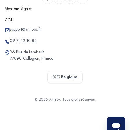
Chantiers de couverture d'Hoboken
Mentions légales
Chantiers de couverture de Schoten
CGU
Chantiers de couverture de Stabroek
Chantiers de couverture de Puurs-Sint-Amands
support@arti-box.fr
Chantiers de couverture de Sint-Katelijne-Waver
09 71 12 10 82
Chantiers de couverture de Muizen
36 Rue de Lamirault
Chantiers de couverture de Bonheiden
77090 Collégien, France
Chantiers de couverture d'Heffen
Chantiers de couverture de Willebroek
🇧🇪 Belgique
Chantiers de couverture de Bornem
Chantiers de couverture de Balen
Chantiers de couverture de Poppel
© 2026 ArtiBox. Tous droits réservés.
Chantiers de couverture de Westmalle
Sélectionner
Chantiers de couverture de Westerlo
Chantiers de couverture de Laakdal