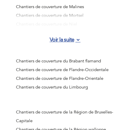
Chantiers de couverture de Malines
Chantiers de couverture de Mortsel
Chantiers de couverture de Niel
Chantiers de couverture de Ranst
Voir la suite
Chantiers de couverture de Rumst
Chantiers de couverture de Schelle
Chantiers de couverture de Schilde
Chantiers de couverture du Brabant flamand
Chantiers de couverture de Schoten
Chantiers de couverture de Flandre-Occidentale
Chantiers de couverture de Stabroek
Chantiers de couverture de Flandre-Orientale
Chantiers de couverture de Wijnegem
Chantiers de couverture du Limbourg
Chantiers de couverture de Wommelgem
Chantiers de couverture de Wuustwezel
Chantiers de couverture de Zandhoven
Chantiers de couverture de la Région de Bruxelles-
Chantiers de couverture de Zoersel
Capitale
Chantiers de couverture de Zwijndrecht
Chantiers de couverture de la Région wallonne