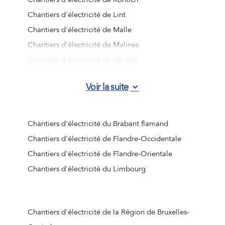
Chantiers d'électricité de Lint
Chantiers d'électricité de Malle
Chantiers d'électricité de Malines
Chantiers d'électricité de Mortsel
Chantiers d'électricité de Ranst
Voir la suite
Chantiers d'électricité de Rumst
Chantiers d'électricité de Schelle
Chantiers d'électricité de Schilde
Chantiers d'électricité du Brabant flamand
Chantiers d'électricité de Schoten
Chantiers d'électricité de Flandre-Occidentale
Chantiers d'électricité de Stabroek
Chantiers d'électricité de Flandre-Orientale
Chantiers d'électricité de Wijnegem
Chantiers d'électricité du Limbourg
Chantiers d'électricité de Wommelgem
Chantiers d'électricité de Wuustwezel
Chantiers d'électricité de Zandhoven
Chantiers d'électricité de la Région de Bruxelles-