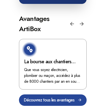
Avantages
ArtiBox
e de
La bourse aux chantiers
Optimis
d'ArtiBox Belgique, véritable
grâce au
'ordres
Que vous soyez électricien,
Fini les dé
 client de
mine d'or !
plombier ou maçon, accédez à plus
démarrer
stop aux de
passant
de 8000 chantiers par an en sous-
chantiers 
nts
traitance dans toute la Belgique.
signés aupr
Découvrez tous les avantages