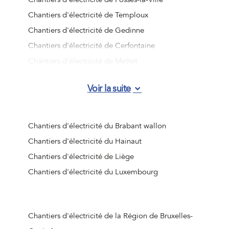
Chantiers d'électricité de Temploux
Chantiers d'électricité de Gedinne
Chantiers d'électricité de Cerfontaine
Chantiers d'électricité de Mettet
Chantiers d'électricité de Beauraing
Voir la suite
Chantiers d'électricité d'Han-sur-Lesse
Chantiers d'électricité de Vresse-sur-Semois
Chantiers d'électricité de Wépion
Chantiers d'électricité du Brabant wallon
Chantiers d'électricité de Barvaux
Chantiers d'électricité du Hainaut
Chantiers d'électricité de Viroinval
Chantiers d'électricité de Liège
Chantiers d'électricité de Naninne
Chantiers d'électricité du Luxembourg
Chantiers d'électricité de Doische
Chantiers d'électricité de Bièvre
Chantiers d'électricité d'Houyet
Chantiers d'électricité de la Région de Bruxelles-